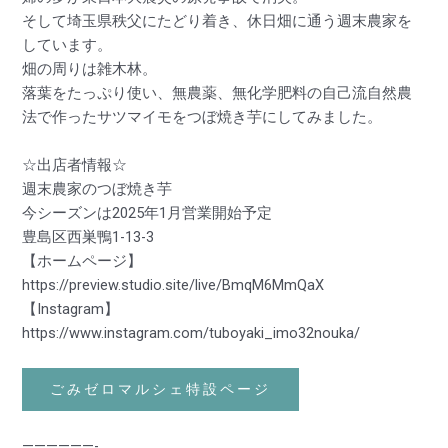
そして埼玉県秩父にたどり着き、休日畑に通う週末農家を
しています。
畑の周りは雑木林。
落葉をたっぷり使い、無農薬、無化学肥料の自己流自然農
法で作ったサツマイモをつぼ焼き芋にしてみました。
☆出店者情報☆
週末農家のつぼ焼き芋
今シーズンは2025年1月営業開始予定
豊島区西巣鴨1-13-3
【ホームページ】
https://preview.studio.site/live/BmqM6MmQaX
【Instagram】
https://www.instagram.com/tuboyaki_imo32nouka/
ごみゼロマルシェ特設ページ
——————-