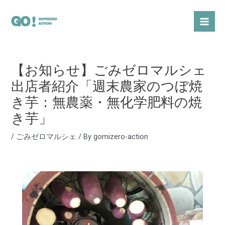
内
Post
Mai
容
navigation
Men
を
ス
キ
【お知らせ】ごみゼロマルシェ
ッ
プ
出店者紹介「週末農家のつぼ焼
き芋：無農薬・無化学肥料の焼
き芋」
/
ごみゼロマルシェ
/ By
gomizero-action