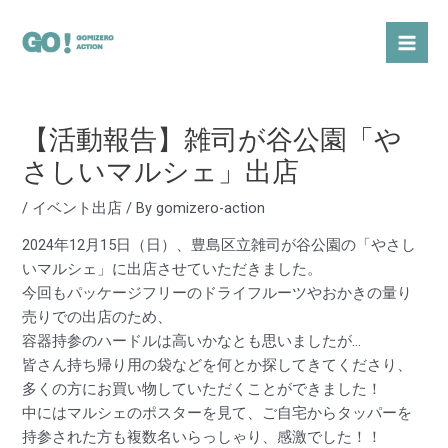
内
Post
Mai
容
navigation
Men
を
ス
キ
【活動報告】雑司が谷公園「や
ッ
プ
さしいマルシェ」出店
/
イベント出店
/ By
gomizero-action
2024年12月15日（日）、豊島区立雑司が谷公園の「やさし
いマルシェ」に出店させていただきました。
今回もパッケージフリーのドライフルーツやおかきの量り
売りでの出店のため、
容器持参のハードルは高いかなとも思いましたが…
皆さん持ち帰り用の袋などを何とか探してきてくださり、
多くの方にお買い物していただくことができました！
中にはマルシェのポスターを見て、ご自宅からタッパーを
持参された方も複数名いらっしゃり、感激でした！！