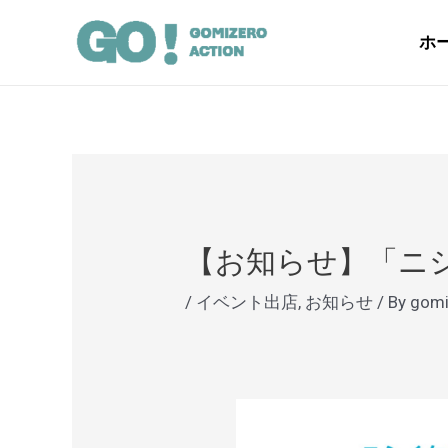
内
Post
容
navigation
ホ
を
ス
キ
ッ
プ
【お知らせ】「ニシイ
/
イベント出店
,
お知らせ
/ By
gomi