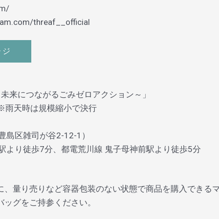
om/
ram.com/threaf__official
ージ
と未来につながるごみゼロアクション～」
）※雨天時は規模縮小で決行
島区雑司が谷2-12-1）
駅より徒歩7分、都電荒川線 鬼子母神前駅より徒歩5分
に、量り売りなど容器包装のない状態で商品を購入できる
バッグをご持参ください。