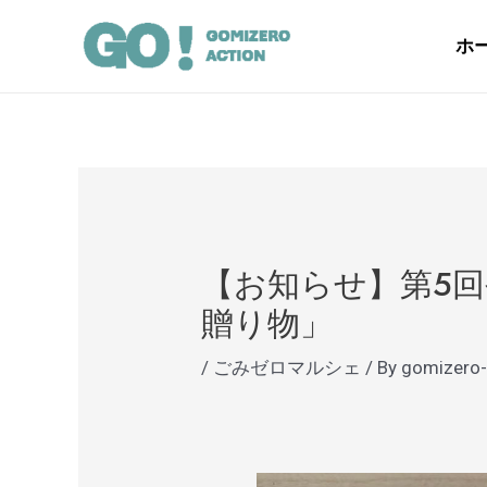
内
Post
容
navigation
ホ
を
ス
キ
ッ
プ
【お知らせ】第5回
贈り物」
/
ごみゼロマルシェ
/ By
gomizero-