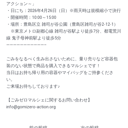
アクション～」
・日にち：2026年4月26日（日）※雨天時は規模縮小で決行
・開催時間：10:00～15:00
・場所：豊島区立 雑司が谷公園（豊島区雑司が谷2-12-1）
※東京メトロ副都心線 雑司が谷駅より徒歩7分、都電荒川
線 鬼子母神前駅より徒歩5分
———————————–
ごみをなるべく生み出さないために、量り売りなど容器包
装のない状態で商品を購入できるマルシェです！
当日はお持ち帰り用の容器やマイバッグをご持参くださ
い。
ご来場お待ちしております♪
【ごみゼロマルシェに関するお問い合わせ】
info@gomizero-action.org
←
前の投稿
次の投稿
→