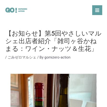
内
Post
Mai
容
navigation
Men
を
ス
キ
【お知らせ】第5回やさしいマル
ッ
プ
シェ出店者紹介「雑司ヶ谷かね
まる：ワイン・ナッツ＆生花」
/
ごみゼロマルシェ
/ By
gomizero-action