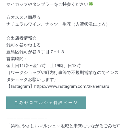
マイカップやタンブラーをご持参ください
☆オススメ商品☆
ナチュラルワイン、ナッツ、生花（入荷状況による）
☆出店者情報☆
雑司ヶ谷かねまる
豊島区雑司が谷３丁目７−１３
営業時間：
金土日11時〜金17時、土19時、日18時
（ワークショップや町内行事等で不規則営業なのでインス
タチェックお願いします）
【Instagram】
https://www.instagram.com/zkanemaru
ごみゼロマルシェ特設ページ
———————————–
「第5回やさしいマルシェ～地域と未来につながるごみゼロ