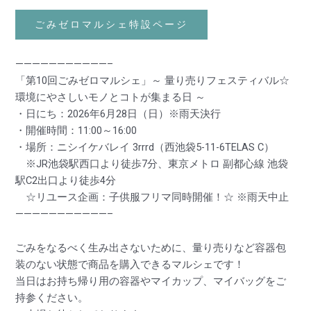
ごみゼロマルシェ特設ページ
———————————–
「第10回ごみゼロマルシェ」～ 量り売りフェスティバル☆
環境にやさしいモノとコトが集まる日 ～
・日にち：2026年6月28日（日）※雨天決行
・開催時間：11:00～16:00
・場所：ニシイケバレイ 3rrrd（西池袋5-11-6TELAS C）
※JR池袋駅西口より徒歩7分、東京メトロ 副都心線 池袋
駅C2出口より徒歩4分
☆リユース企画：子供服フリマ同時開催！☆ ※雨天中止
———————————–
ごみをなるべく生み出さないために、量り売りなど容器包
装のない状態で商品を購入できるマルシェです！
当日はお持ち帰り用の容器やマイカップ、マイバッグをご
持参ください。