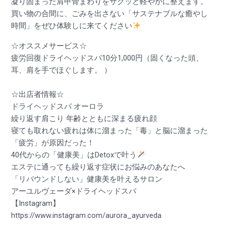
凝り固まった肩甲骨まわりをサクッと軽やかに整えます。
買い物の合間に、ごみを出さない「サステナブルな癒やし
時間」をぜひ体験しに来てください
☆オススメサービス☆
疲労回復ドライヘッドスパ10分1,000円（固くなった頭、
耳、肩を手でほぐします。 ）
☆出店者情報☆
ドライヘッドスパ オーロラ
繰り返す肩こり 年齢とともに深まる疲れ顔
寝ても取れない疲れは体に溜まった「毒」と脳に溜まった
「疲労」が原因だった！
40代からの「健康美」はDetoxで叶う
エステに通っても繰り返す症状にお悩みのあなたへ
「リバウンドしない」健康美を叶えるサロン
アーユルヴェーダ×ドライヘッドスパ
【Instagram】
https://www.instagram.com/aurora_ayurveda