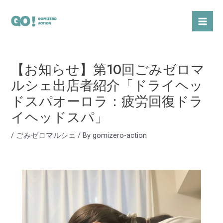
内
Post
Mai
容
navigation
Men
を
ス
キ
【お知らせ】第10回ごみゼロマ
ッ
プ
ルシェ出店者紹介「ドライヘッ
ドスパオーロラ：疲労回復ドラ
イヘッドスパ」
/
ごみゼロマルシェ
/ By
gomizero-action