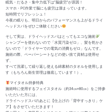
眠気・だるさ・集中力低下は”脳疲労”が原因！
スマホ・PC作業で脳にも疲労は溜まっています。
短時間でリフレッシュ！
今夜の眠りも、明日からのパフォーマンスも上がるドライ
ヘッドスパをぜひご体験ください
そして実は、ドライヘッドスパはとってもエコな施術
シャンプーを使わないので「水質汚染ゼロ」、髪を乾かさ
ないので「ドライヤーでの電気の消費もゼロ」なんです。
施術の際、ペーパーシートなどの使い捨て資材は使用せ
ず、
すべて洗濯して繰り返し使える綿素材のタオルを使用しま
す（もちろん衛生管理は徹底しています！）。
マイタオル持参特典
施術時に使用するフェイスタオル（約34㎝×80㎝）をご持参
いただいた方には、
ドライヘッドスパのあとに【仕上げの「背中すっきり」ケ
ア】をさせていただきます！