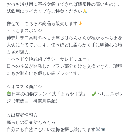
お持ち帰り用に容器や袋（できれば機密性の高いもの）、
試飲用にマイカップをご持参ください
併せて、こちらの商品も販売します
・へちまスポンジ
神奈川県二宮町のへちま屋さはらんさんが種からへちまを
大切に育てています。使うほどに柔らかく手に馴染む心地
よさが魅力。
・ヘッド交換式歯ブラシ「サレドミュー」
日本の企業が開発したブラシ部分だけを交換できる、環境
にもお財布にも優しい歯ブラシです。
☆オススメ商品☆
日本の植物ブレンド茶「よもやま茶」
へちまスポン
ジ（無漂白・神奈川県産）
☆出店者情報☆
暮らしの研究所もろもろ
自分にも自然にもいい塩梅を探し続けてます