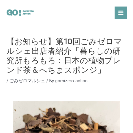
内
Post
Mai
容
navigation
Men
を
ス
キ
【お知らせ】第10回ごみゼロマ
ッ
プ
ルシェ出店者紹介「暮らしの研
究所もろもろ：日本の植物ブレ
ンド茶＆へちまスポンジ」
/
ごみゼロマルシェ
/ By
gomizero-action