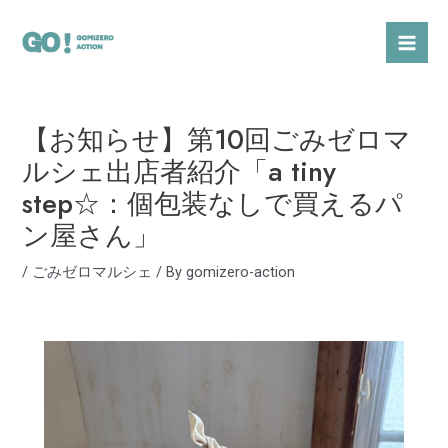
内
Post
Mai
容
navigation
Men
を
ス
キ
【お知らせ】第10回ごみゼロマ
ッ
プ
ルシェ出店者紹介「a tiny
step☆：個包装なしで買えるパ
ン屋さん」
/
ごみゼロマルシェ
/ By
gomizero-action