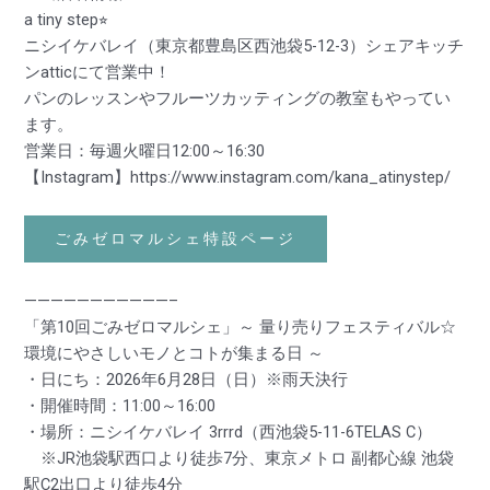
a tiny step⭐︎
ニシイケバレイ（東京都豊島区西池袋5-12-3）シェアキッチ
ンatticにて営業中！
パンのレッスンやフルーツカッティングの教室もやってい
ます。
営業日：毎週火曜日12:00～16:30
【Instagram】
https://www.instagram.com/kana_atinystep/
ごみゼロマルシェ特設ページ
———————————–
「第10回ごみゼロマルシェ」～ 量り売りフェスティバル☆
環境にやさしいモノとコトが集まる日 ～
・日にち：2026年6月28日（日）※雨天決行
・開催時間：11:00～16:00
・場所：ニシイケバレイ 3rrrd（西池袋5-11-6TELAS C）
※JR池袋駅西口より徒歩7分、東京メトロ 副都心線 池袋
駅C2出口より徒歩4分