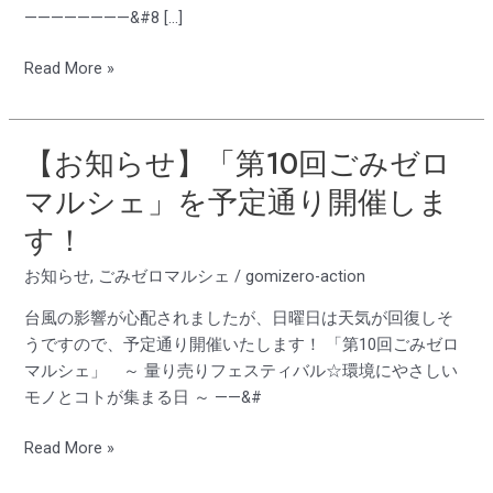
み
————————&#8 […]
ゼ
ロ
Read More »
×
つ
な
【お知らせ】「第10回ごみゼロ
【お
が
知
マルシェ」を予定通り開催しま
る
ら
マ
す！
せ】
ル
「第
お知らせ
,
ごみゼロマルシェ
/
gomizero-action
シ
10
ェ」
回
台風の影響が心配されましたが、日曜日は天気が回復しそ
を
ご
うですので、予定通り開催いたします！ 「第10回ごみゼロ
開
み
マルシェ」 ～ 量り売りフェスティバル☆環境にやさしい
催
ゼ
モノとコトが集まる日 ～ ——&#
し
ロ
ま
マ
Read More »
す！
ル