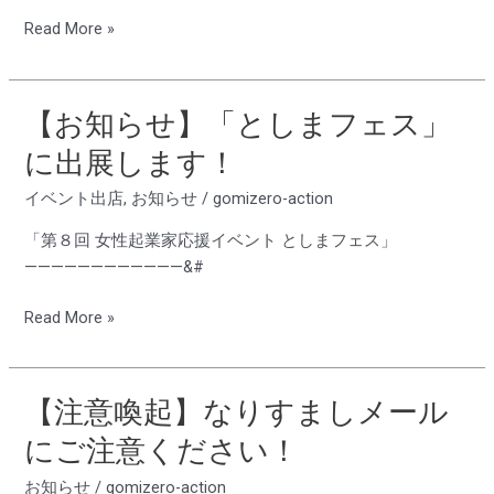
び
つ
Read More »
ん
講
回
座」
収
を
協
【お知らせ】「としまフェス」
【お
開
力
知
催
に出展します！
の
ら
し
お
せ】
イベント出店
,
お知らせ
/
gomizero-action
ま
願
「と
す！
「第８回 女性起業家応援イベント としまフェス」
い
し
————————————&#
ま
フ
Read More »
ェ
ス」
に
【注意喚起】なりすましメール
【注
出
意
展
にご注意ください！
喚
し
起】
お知らせ
/
gomizero-action
ま