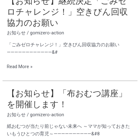
【お知らせ】継続決定「ごみゼ
店
ー
知
ロチャレンジ！」空きびん回収
し
ク
ら
ま
シ
協力のお願い
せ】
す！
ョ
継
お知らせ
/
gomizero-action
ッ
続
プ」
決
「ごみゼロチャレンジ！」空きびん回収協力のお願い
を
定
————————————&#
開
「ご
催
み
Read More »
し
ゼ
ま
ロ
す！
チ
【お知らせ】「布おむつ講座」
【お
ャ
知
を開催します！
レ
ら
ン
せ】
お知らせ
/
gomizero-action
ジ！」
「布
空
紙おむつが当たり前じゃない未来へ ～ママが知っておきた
お
き
いもうひとつの育児～——————————&#8
む