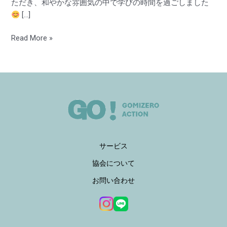
ただき、和やかな雰囲気の中で学びの時間を過ごしました
の
[…]
布
お
Read More »
む
つ
講
座」
開
催
サービス
協会について
お問い合わせ