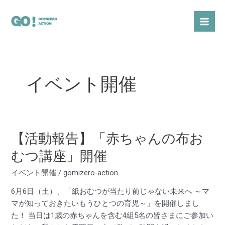
内
Mai
容
Men
を
ス
キ
ッ
イベント開催
プ
【活動報告】「赤ちゃんの布お
【活
動
むつ講座」開催
報
告】
イベント開催
/
gomizero-action
「赤
6月6日（土）、「紙おむつが当たり前じゃない未来へ ～マ
ち
マが知っておきたいもうひとつの育児～」を開催しまし
ゃ
た！ 当日は1歳の赤ちゃんを含む4組5名の皆さまにご参加い
ん